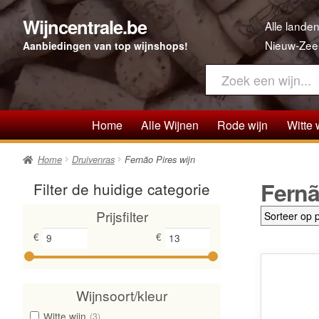
Wijncentrale.be
Ga
Ga
Alle landen
door
direct
Nieuw-Zee
Aanbiedingen van top wijnshops!
naar
naar
navigatie
de
inhoud
Home
Alle Wijnen
Rode wijn
Witte 
Home
Druivenras
Fernão Pires wijn
Fernã
Filter de huidige categorie
Prijsfilter
€
€
Wijnsoort/kleur
Witte wijn
(3)