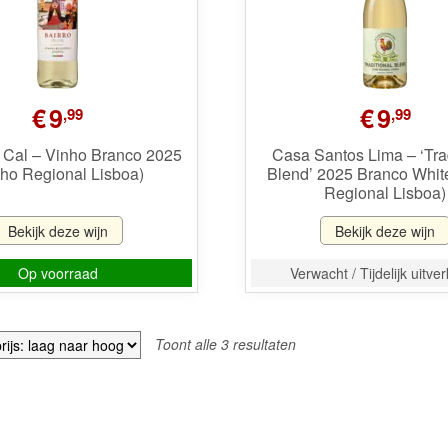
€
9
€
9
,99
,99
e Cal – Vinho Branco 2025
Casa Santos Lima – ‘Trad
nho Regional Lisboa)
Blend’ 2025 Branco Whit
Regional Lisboa)
Bekijk deze wijn
Bekijk deze wijn
Op voorraad
Verwacht / Tijdelijk uitve
Gesorteerd
Toont alle 3 resultaten
op
prijs:
laag
naar