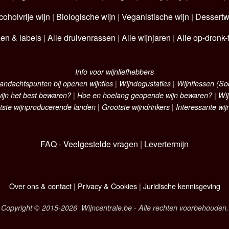
coholvrije wijn
|
Biologische wijn
|
Veganistische wijn
|
Dessertw
zen & labels
|
Alle druivenrassen
|
Alle wijnjaren
|
Alle op-dronk-t
Info voor wijnliefhebbers
andachtspunten bij openen wijnfles
|
Wijndegustaties
|
Wijnflessen (S
ijn het best bewaren?
|
Hoe en hoelang geopende wijn bewaren?
|
Wij
tste wijnproducerende landen
|
Grootste wijndrinkers
|
Interessante wij
FAQ - Veelgestelde vragen
|
Levertermijn
Over ons & contact
|
Privacy & Cookies
|
Juridische kennisgeving
Copyright © 2015-2026 Wijncentrale.be - Alle rechten voorbehouden.