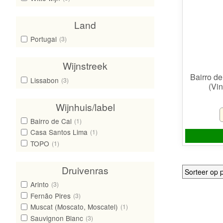
Land
Portugal
(3)
Wijnstreek
Bairro d
Lissabon
(3)
(Vi
Wijnhuis/label
Bairro de Cal
(1)
Casa Santos Lima
(1)
TOPO
(1)
Druivenras
Arinto
(3)
Fernão Pires
(3)
Muscat (Moscato, Moscatel)
(1)
Sauvignon Blanc
(3)