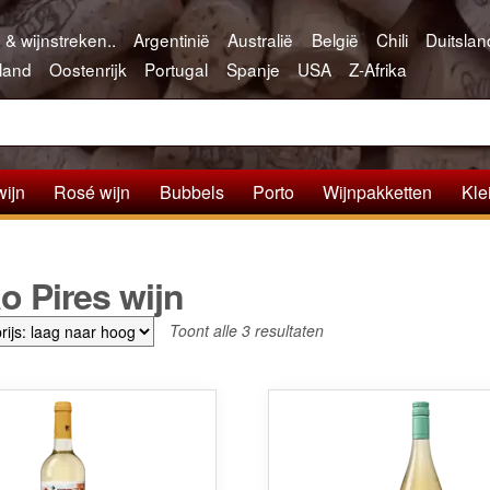
 & wijnstreken..
Argentinië
Australië
België
Chili
Duitslan
land
Oostenrijk
Portugal
Spanje
USA
Z-Afrika
wijn
Rosé wijn
Bubbels
Porto
Wijnpakketten
Kle
o Pires wijn
Gesorteerd
Toont alle 3 resultaten
op
prijs:
laag
naar
hoog