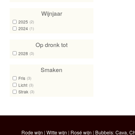
Wijnjaar
2025
(2)
2024
(1)
Op dronk tot
2028
(3)
Smaken
Fris
(3)
Licht
(3)
Strak
(3)
Rode wijn
|
Witte wijn
|
Rosé wijn
|
Bubbels
:
Cava
,
C