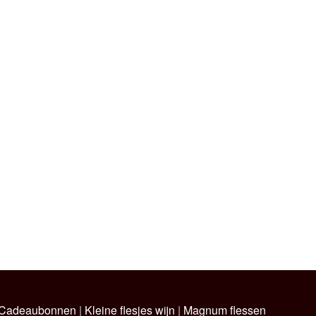
Cadeaubonnen
|
Kleine flesjes wijn
|
Magnum flessen