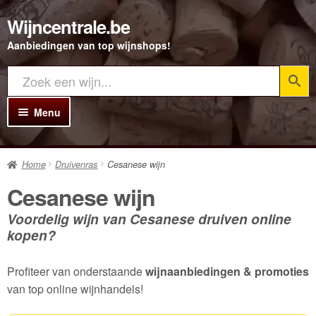
Wijncentrale.be
Ga
Ga
door
direct
Aanbiedingen van top wijnshops!
naar
naar
navigatie
de
inhoud
Menu
Home
Home
Druivenras
Cesanese wijn
Alle Wijnen
Cesanese wijn
Rode wijn
Voordelig wijn van Cesanese druiven online
Witte wijn
kopen?
Rosé wijn
Profiteer van onderstaande
wijnaanbiedingen & promoties
Bubbels
van top online wijnhandels!
Porto