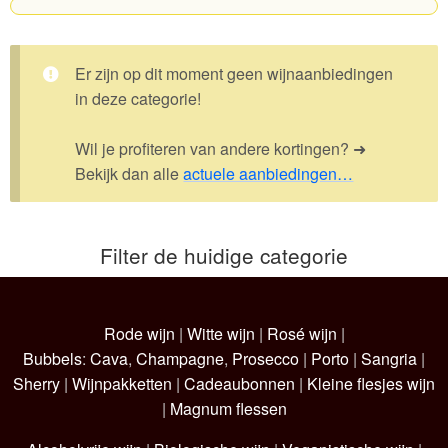
Wijnpakketten
Er zijn op dit moment geen wijnaanbiedingen
Kleine flesjes
in deze categorie!
Magnums
Wil je profiteren van andere kortingen? ➜
Cadeaubonnen
Bekijk dan alle
actuele aanbiedingen…
Filter de huidige categorie
Rode wijn
|
Witte wijn
|
Rosé wijn
|
Bubbels
:
Cava
,
Champagne
,
Prosecco
|
Porto
|
Sangria
|
Sherry
|
Wijnpakketten
|
Cadeaubonnen
|
Kleine flesjes wijn
|
Magnum flessen