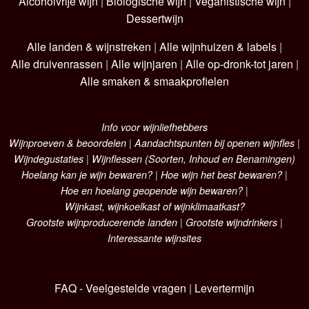
Alcoholvrije wijn
|
Biologische wijn
|
Veganistische wijn
|
Dessertwijn
Alle landen & wijnstreken
|
Alle wijnhuizen & labels
|
Alle druivenrassen
|
Alle wijnjaren
|
Alle op-dronk-tot jaren
|
Alle smaken & smaakprofielen
Info voor wijnliefhebbers
Wijnproeven & beoordelen
|
Aandachtspunten bij openen wijnfles
|
Wijndegustaties
|
Wijnflessen (Soorten, Inhoud en Benamingen)
Hoelang kan je wijn bewaren?
|
Hoe wijn het best bewaren?
|
Hoe en hoelang geopende wijn bewaren?
|
Wijnkast, wijnkoelkast of wijnklimaatkast?
Grootste wijnproducerende landen
|
Grootste wijndrinkers
|
Interessante wijnsites
FAQ - Veelgestelde vragen
|
Levertermijn