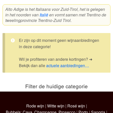
Alto Adige is het Italiaans voor Zuid-Tirol, het is gelegen
Wijnpakketten
in het noorden van
Italië
en vormt samen met Trentino de
tweelingprovincie Trentino-Zuid Tirol.
Kleine flesjes
Magnums
Er zijn op dit moment geen wijnaanbiedingen
Cadeaubonnen
in deze categorie!
Wil je profiteren van andere kortingen? ➜
Bekijk dan alle
actuele aanbiedingen…
Filter de huidige categorie
Rode wijn
|
Witte wijn
|
Rosé wijn
|
Bubbels
:
Cava
,
Champagne
,
Prosecco
|
Porto
|
Sangria
|