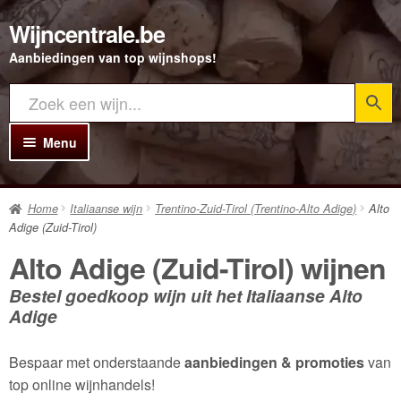
Wijncentrale.be
Ga
Ga
door
direct
Aanbiedingen van top wijnshops!
naar
naar
navigatie
de
inhoud
Menu
Home
Home
Italiaanse wijn
Trentino-Zuid-Tirol (Trentino-Alto Adige)
Alto
Alle Wijnen
Adige (Zuid-Tirol)
Rode wijn
Alto Adige (Zuid-Tirol) wijnen
Witte wijn
Bestel goedkoop wijn uit het Italiaanse Alto
Adige
Rosé wijn
Bespaar met onderstaande
aanbiedingen & promoties
van
Bubbels
top online wijnhandels!
Porto