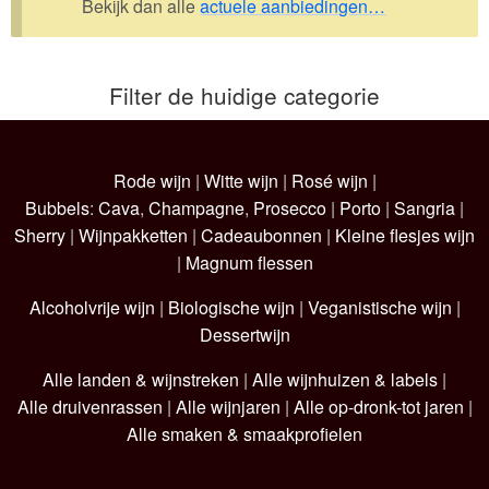
Bekijk dan alle
actuele aanbiedingen…
Wijnpakketten
Kleine flesjes
Filter de huidige categorie
Magnums
Cadeaubonnen
Rode wijn
|
Witte wijn
|
Rosé wijn
|
Bubbels
:
Cava
,
Champagne
,
Prosecco
|
Porto
|
Sangria
|
Sherry
|
Wijnpakketten
|
Cadeaubonnen
|
Kleine flesjes wijn
|
Magnum flessen
Alcoholvrije wijn
|
Biologische wijn
|
Veganistische wijn
|
Dessertwijn
Alle landen & wijnstreken
|
Alle wijnhuizen & labels
|
Alle druivenrassen
|
Alle wijnjaren
|
Alle op-dronk-tot jaren
|
Alle smaken & smaakprofielen