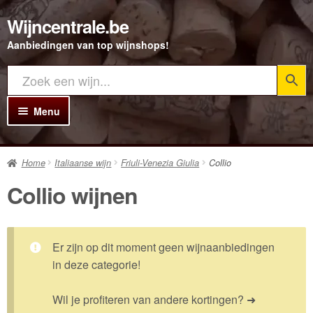
Wijncentrale.be
Ga
Ga
door
direct
Aanbiedingen van top wijnshops!
naar
naar
navigatie
de
inhoud
Menu
Home
Home
Italiaanse wijn
Friuli-Venezia Giulia
Collio
Alle Wijnen
Collio wijnen
Rode wijn
Witte wijn
Er zijn op dit moment geen wijnaanbiedingen
Rosé wijn
in deze categorie!
Bubbels
Wil je profiteren van andere kortingen? ➜
Porto