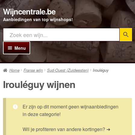
Wijncentrale.be
Ga
Ga
door
direct
Aanbiedingen van top wijnshops!
naar
naar
navigatie
de
inhoud
Menu
Home
Home
Franse wijn
Sud-Ouest (Zuidwesten)
Irouléguy
Alle Wijnen
Irouléguy wijnen
Rode wijn
Witte wijn
Er zijn op dit moment geen wijnaanbiedingen
Rosé wijn
in deze categorie!
Bubbels
Wil je profiteren van andere kortingen? ➜
Porto