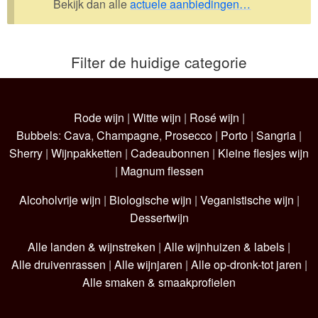
Bekijk dan alle
actuele aanbiedingen…
Wijnpakketten
Kleine flesjes
Filter de huidige categorie
Magnums
Cadeaubonnen
Rode wijn
|
Witte wijn
|
Rosé wijn
|
Bubbels
:
Cava
,
Champagne
,
Prosecco
|
Porto
|
Sangria
|
Sherry
|
Wijnpakketten
|
Cadeaubonnen
|
Kleine flesjes wijn
|
Magnum flessen
Alcoholvrije wijn
|
Biologische wijn
|
Veganistische wijn
|
Dessertwijn
Alle landen & wijnstreken
|
Alle wijnhuizen & labels
|
Alle druivenrassen
|
Alle wijnjaren
|
Alle op-dronk-tot jaren
|
Alle smaken & smaakprofielen