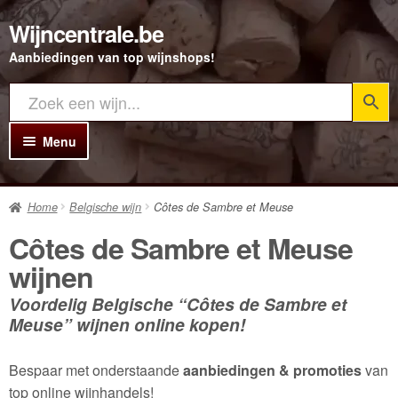
Wijncentrale.be
Ga
Ga
door
direct
Aanbiedingen van top wijnshops!
naar
naar
navigatie
de
inhoud
Menu
Home
Home
Belgische wijn
Côtes de Sambre et Meuse
Alle Wijnen
Côtes de Sambre et Meuse
Rode wijn
wijnen
Witte wijn
Voordelig Belgische “Côtes de Sambre et
Meuse” wijnen online kopen!
Rosé wijn
Bubbels
Bespaar met onderstaande
aanbiedingen & promoties
van
top online wijnhandels!
Porto