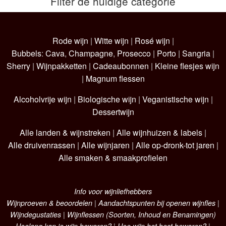
Filter de huidige categorie
Rode wijn
|
Witte wijn
|
Rosé wijn
|
Bubbels
:
Cava
,
Champagne
,
Prosecco
|
Porto
|
Sangria
|
Sherry
|
Wijnpakketten
|
Cadeaubonnen
|
Kleine flesjes wijn
|
Magnum flessen
Alcoholvrije wijn
|
Biologische wijn
|
Veganistische wijn
|
Dessertwijn
Alle landen & wijnstreken
|
Alle wijnhuizen & labels
|
Alle druivenrassen
|
Alle wijnjaren
|
Alle op-dronk-tot jaren
|
Alle smaken & smaakprofielen
Info voor wijnliefhebbers
Wijnproeven & beoordelen
|
Aandachtspunten bij openen wijnfles
|
Wijndegustaties
|
Wijnflessen (Soorten, Inhoud en Benamingen)