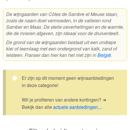
Wijnpakketten
De wijngaarden van Côtes de Sambre et Meuse staan,
zoals de naam doet vermoeden, in de valleien rond
Kleine flesjes
Samber en Maas. De steile oeverhellingen en de warmte,
die de rivieren afgeven, zijn ideaal voor de druiventeelt.
Magnums
De grond van de wijngaarden bestaat uit een ondiepe
Cadeaubonnen
klei of leemlaag met een ondergrond van kalk, zand of
leisteen. Franser dan hier kan het niet zijn in
België
.
Er zijn op dit moment geen wijnaanbiedingen
in deze categorie!
Wil je profiteren van andere kortingen? ➜
Bekijk dan alle
actuele aanbiedingen…