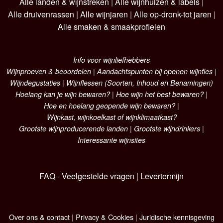
Alle landen & wijnstreken
|
Alle wijnhuizen & labels
|
Alle druivenrassen
|
Alle wijnjaren
|
Alle op-dronk-tot jaren
|
Alle smaken & smaakprofielen
Info voor wijnliefhebbers
Wijnproeven & beoordelen
|
Aandachtspunten bij openen wijnfles
|
Wijndegustaties
|
Wijnflessen (Soorten, Inhoud en Benamingen)
Hoelang kan je wijn bewaren?
|
Hoe wijn het best bewaren?
|
Hoe en hoelang geopende wijn bewaren?
|
Wijnkast, wijnkoelkast of wijnklimaatkast?
Grootste wijnproducerende landen
|
Grootste wijndrinkers
|
Interessante wijnsites
FAQ - Veelgestelde vragen
|
Levertermijn
Over ons & contact
|
Privacy & Cookies
|
Juridische kennisgeving