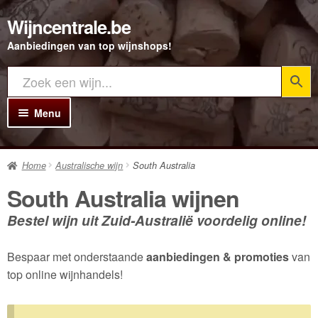
Wijncentrale.be
Ga
Ga
door
direct
Aanbiedingen van top wijnshops!
naar
naar
navigatie
de
inhoud
Menu
Home
Home
Australische wijn
South Australia
Alle Wijnen
South Australia wijnen
Rode wijn
Bestel wijn uit Zuid-Australië voordelig online!
Witte wijn
Bespaar met onderstaande
aanbiedingen & promoties
van
Rosé wijn
top online wijnhandels!
Bubbels
Porto