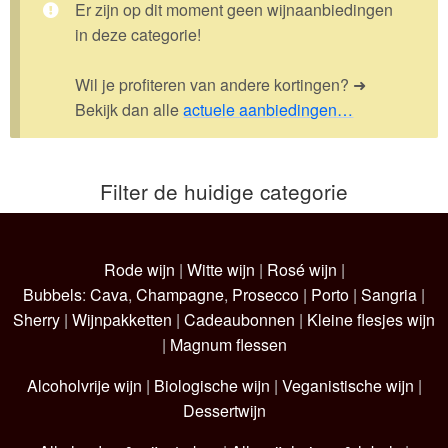
Er zijn op dit moment geen wijnaanbiedingen
in deze categorie!
Wijnpakketten
Kleine flesjes
Wil je profiteren van andere kortingen? ➜
Bekijk dan alle
actuele aanbiedingen…
Magnums
Cadeaubonnen
Filter de huidige categorie
Rode wijn
|
Witte wijn
|
Rosé wijn
|
Bubbels
:
Cava
,
Champagne
,
Prosecco
|
Porto
|
Sangria
|
Sherry
|
Wijnpakketten
|
Cadeaubonnen
|
Kleine flesjes wijn
|
Magnum flessen
Alcoholvrije wijn
|
Biologische wijn
|
Veganistische wijn
|
Dessertwijn