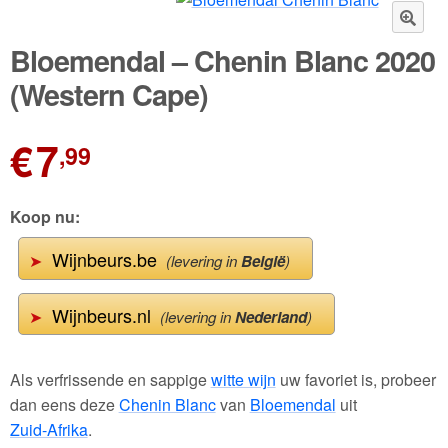
Wijnpakketten
🔍
Bloemendal – Chenin Blanc 2020
Kleine flesjes
(Western Cape)
Magnums
€
7
,99
Cadeaubonnen
Koop nu:
Wijnbeurs.be
➤
(levering in
België
)
Wijnbeurs.nl
➤
(levering in
Nederland
)
Als verfrissende en sappige
witte wijn
uw favoriet is, probeer
dan eens deze
Chenin Blanc
van
Bloemendal
uit
Zuid-Afrika
.