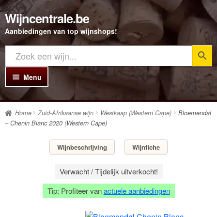
Wijncentrale.be
Ga
Ga
door
direct
Aanbiedingen van top wijnshops!
naar
naar
navigatie
de
inhoud
Menu
Home
Home
Zuid-Afrikaanse wijn
Westkaap (Western Cape)
Bloemendal
Alle Wijnen
– Chenin Blanc 2020 (Western Cape)
Rode wijn
Wijnbeschrijving
Wijnfiche
Witte wijn
Verwacht / Tijdelijk uitverkocht!
Rosé wijn
Tip: Profiteer van
actuele aanbiedingen
Bubbels
Porto