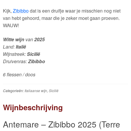
Kijk,
Zibibbo
dat is een druifje waar je misschien nog niet
van hebt gehoord, maar die je zeker moet gaan proeven.
WAUW!
Witte wijn
van
2025
Land:
Italië
Wijnstreek:
Sicilië
Druivenras:
Zibibbo
6 flessen / doos
Categorieën:
Italiaanse wijn
,
Sicilië
Wijnbeschrijving
Antemare – Zibibbo 2025 (Terre