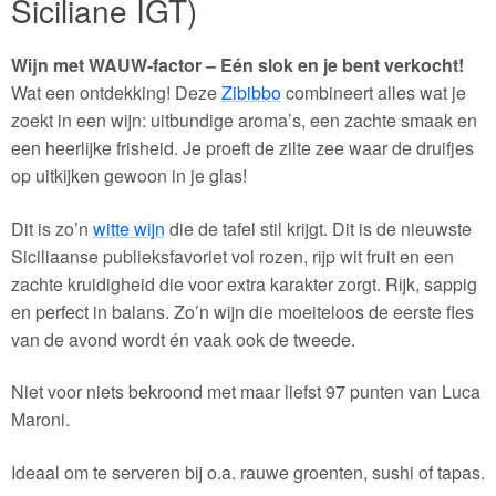
Siciliane IGT)
Wijn met WAUW-factor – Eén slok en je bent verkocht!
Wat een ontdekking! Deze
Zibibbo
combineert alles wat je
zoekt in een wijn: uitbundige aroma’s, een zachte smaak en
een heerlijke frisheid. Je proeft de zilte zee waar de druifjes
op uitkijken gewoon in je glas!
Dit is zo’n
witte wijn
die de tafel stil krijgt. Dit is de nieuwste
Siciliaanse publieksfavoriet vol rozen, rijp wit fruit en een
zachte kruidigheid die voor extra karakter zorgt. Rijk, sappig
en perfect in balans. Zo’n wijn die moeiteloos de eerste fles
van de avond wordt én vaak ook de tweede.
Niet voor niets bekroond met maar liefst 97 punten van Luca
Maroni.
Ideaal om te serveren bij o.a. rauwe groenten, sushi of tapas.