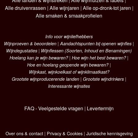
Alle landen & wijnstreken
|
Alle wijnhuizen & labels
|
Alle druivenrassen
|
Alle wijnjaren
|
Alle op-dronk-tot jaren
|
Alle smaken & smaakprofielen
Info voor wijnliefhebbers
Wijnproeven & beoordelen
|
Aandachtspunten bij openen wijnfles
|
Wijndegustaties
|
Wijnflessen (Soorten, Inhoud en Benamingen)
Hoelang kan je wijn bewaren?
|
Hoe wijn het best bewaren?
|
Hoe en hoelang geopende wijn bewaren?
|
Wijnkast, wijnkoelkast of wijnklimaatkast?
Grootste wijnproducerende landen
|
Grootste wijndrinkers
|
Interessante wijnsites
FAQ - Veelgestelde vragen
|
Levertermijn
Over ons & contact
|
Privacy & Cookies
|
Juridische kennisgeving