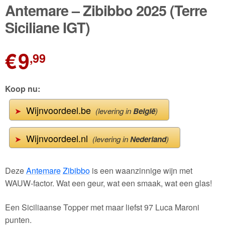
🔍
Antemare – Zibibbo 2025 (Terre
Wijnpakketten
Siciliane IGT)
Kleine flesjes
€
9
,99
Magnums
Cadeaubonnen
Koop nu:
Wijnvoordeel.be
➤
(levering in
België
)
Wijnvoordeel.nl
➤
(levering in
Nederland
)
Deze
Antemare
Zibibbo
is een waanzinnige wijn met
WAUW-factor. Wat een geur, wat een smaak, wat een glas!
Een Siciliaanse Topper met maar liefst 97 Luca Maroni
punten.