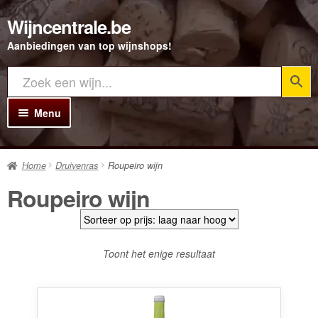
Wijncentrale.be
Ga
Ga
door
direct
Aanbiedingen van top wijnshops!
naar
naar
navigatie
de
inhoud
Menu
Home
Home
Druivenras
Roupeiro wijn
Alle Wijnen
Roupeiro wijn
Rode wijn
Witte wijn
Toont het enige resultaat
Rosé wijn
Bubbels
Porto