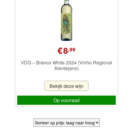
Wijnpakketten
Kleine flesjes
Magnums
€
8
Cadeaubonnen
,99
VDG – Branco White 2024 (Vinho Regional
Alentejano)
Bekijk deze wijn
Op voorraad