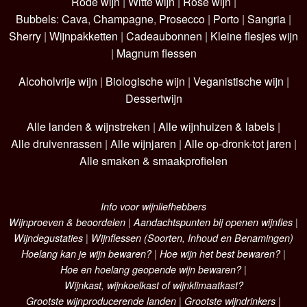
Rode wijn
|
Witte wijn
|
Rosé wijn
|
Bubbels
:
Cava
,
Champagne
,
Prosecco
|
Porto
|
Sangria
|
Sherry
|
Wijnpakketten
|
Cadeaubonnen
|
Kleine flesjes wijn
|
Magnum flessen
Alcoholvrije wijn
|
Biologische wijn
|
Veganistische wijn
|
Dessertwijn
Alle landen & wijnstreken
|
Alle wijnhuizen & labels
|
Alle druivenrassen
|
Alle wijnjaren
|
Alle op-dronk-tot jaren
|
Alle smaken & smaakprofielen
Info voor wijnliefhebbers
Wijnproeven & beoordelen
|
Aandachtspunten bij openen wijnfles
|
Wijndegustaties
|
Wijnflessen (Soorten, Inhoud en Benamingen)
Hoelang kan je wijn bewaren?
|
Hoe wijn het best bewaren?
|
Hoe en hoelang geopende wijn bewaren?
|
Wijnkast, wijnkoelkast of wijnklimaatkast?
Grootste wijnproducerende landen
|
Grootste wijndrinkers
|