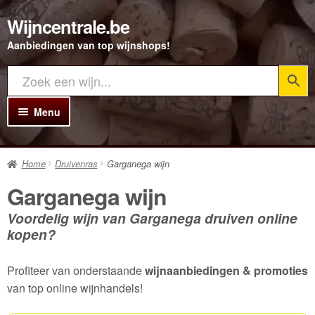
Wijncentrale.be
Ga
Ga
door
direct
Aanbiedingen van top wijnshops!
naar
naar
navigatie
de
inhoud
Menu
Home
Home
Druivenras
Garganega wijn
Alle Wijnen
Garganega wijn
Rode wijn
Voordelig wijn van Garganega druiven online
Witte wijn
kopen?
Rosé wijn
Profiteer van onderstaande
wijnaanbiedingen & promoties
Bubbels
van top online wijnhandels!
Porto