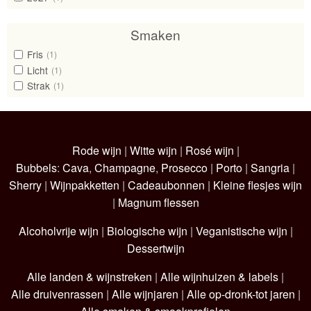
Smaken
Fris
(1)
Licht
(1)
Strak
(1)
Rode wijn
|
Witte wijn
|
Rosé wijn
|
Bubbels
:
Cava
,
Champagne
,
Prosecco
|
Porto
|
Sangria
|
Sherry
|
Wijnpakketten
|
Cadeaubonnen
|
Kleine flesjes wijn
|
Magnum flessen
Alcoholvrije wijn
|
Biologische wijn
|
Veganistische wijn
|
Dessertwijn
Alle landen & wijnstreken
|
Alle wijnhuizen & labels
|
Alle druivenrassen
|
Alle wijnjaren
|
Alle op-dronk-tot jaren
|