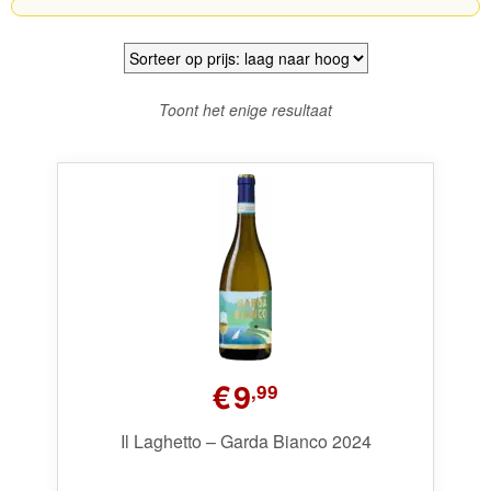
Wijnpakketten
Kleine flesjes
Toont het enige resultaat
Magnums
Cadeaubonnen
€
9
,99
Il Laghetto – Garda Bianco 2024