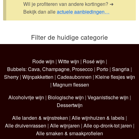
Wil je profiteren van andere kortingen? ➜
Bekijk dan alle
actuele aanbiedingen…
Wijnpakketten
Kleine flesjes
Filter de huidige categorie
Magnums
Cadeaubonnen
Rode wijn
|
Witte wijn
|
Rosé wijn
|
Bubbels
:
Cava
,
Champagne
,
Prosecco
|
Porto
|
Sangria
|
Sherry
|
Wijnpakketten
|
Cadeaubonnen
|
Kleine flesjes wijn
|
Magnum flessen
Alcoholvrije wijn
|
Biologische wijn
|
Veganistische wijn
|
Dessertwijn
Alle landen & wijnstreken
|
Alle wijnhuizen & labels
|
Alle druivenrassen
|
Alle wijnjaren
|
Alle op-dronk-tot jaren
|
Alle smaken & smaakprofielen