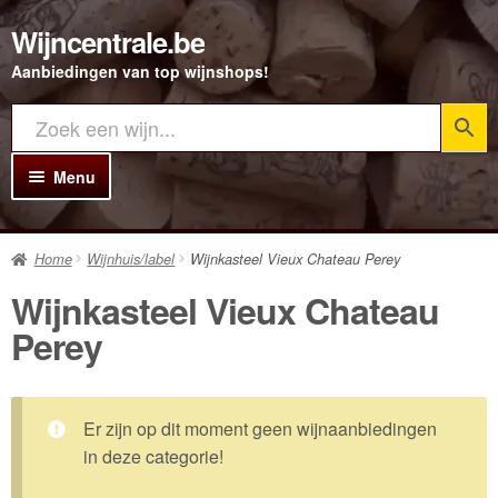
Wijncentrale.be
Ga
Ga
door
direct
Aanbiedingen van top wijnshops!
naar
naar
navigatie
de
inhoud
Menu
Home
Home
Wijnhuis/label
Wijnkasteel Vieux Chateau Perey
Alle Wijnen
Wijnkasteel Vieux Chateau
Rode wijn
Perey
Witte wijn
Rosé wijn
Er zijn op dit moment geen wijnaanbiedingen
Bubbels
in deze categorie!
Porto