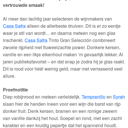
vertrouwde smaak!
Al meer dan tachtig jaar selecteren de wijnmakers van
Casa Safra
alleen de allerbeste druiven. Dit is er zo eentje
waar je stil van wordt… en daarna meteen nog een glas
inschenkt.
Casa Safra
Tinto Gran Selección combineert
zwoele rijpheid met fluweelzachte power. Donkere kersen,
vanille en een likje eikenhout maken ‘m gevaarlijk lekker. Al
jaren publieksfavoriet – en dat snap je zodra hij je glas raakt.
Dit is rood voor héél weinig geld, maar met verrassend veel
allure.
Proefnotitie
Diep robijnrood en meteen verleidelijk.
Tempranillo
en
Syrah
slaan hier de handen ineen voor een wijn die barst van rijp
donker fruit. Denk kersen, bramen en een romige zweem
van vanille dankzij het hout. Soepel en rond, met een zacht
karakter en een kruidig pepertje dat het spannend houdt.