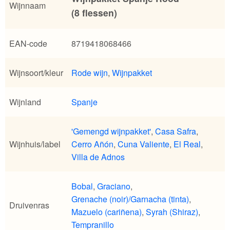
Wijnnaam
(8 flessen)
EAN-code
8719418068466
Wijnsoort/kleur
Rode wijn
,
Wijnpakket
Wijnland
Spanje
'Gemengd wijnpakket'
,
Casa Safra
,
Wijnhuis/label
Cerro Añón
,
Cuna Valiente
,
El Real
,
Villa de Adnos
Bobal
,
Graciano
,
Grenache (noir)/Garnacha (tinta)
,
Druivenras
Mazuelo (cariñena)
,
Syrah (Shiraz)
,
Tempranillo