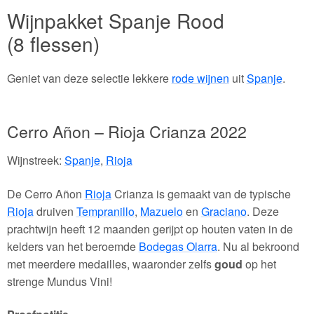
Wijnpakket Spanje Rood
(8 flessen)
Geniet van deze selectie lekkere
rode wijnen
uit
Spanje
.
Cerro Añon – Rioja Crianza 2022
Wijnstreek:
Spanje
,
Rioja
De Cerro Añon
Rioja
Crianza is gemaakt van de typische
Rioja
druiven
Tempranillo
,
Mazuelo
en
Graciano
. Deze
prachtwijn heeft 12 maanden gerijpt op houten vaten in de
kelders van het beroemde
Bodegas Olarra
. Nu al bekroond
met meerdere medailles, waaronder zelfs
goud
op het
strenge Mundus Vini!