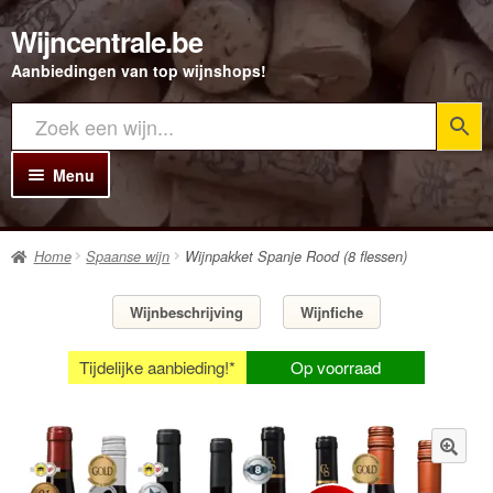
Wijncentrale.be
Ga
Ga
door
direct
Aanbiedingen van top wijnshops!
naar
naar
navigatie
de
inhoud
Menu
Home
Home
Spaanse wijn
Wijnpakket Spanje Rood (8 flessen)
Alle Wijnen
Rode wijn
Wijnbeschrijving
Wijnfiche
Witte wijn
Tijdelijke aanbieding!*
Op voorraad
Rosé wijn
Bubbels
🔍
Porto