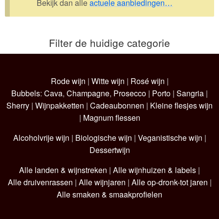
Bekijk dan alle
actuele aanbiedingen…
Wijnpakketten
Kleine flesjes
Filter de huidige categorie
Magnums
Cadeaubonnen
Rode wijn
|
Witte wijn
|
Rosé wijn
|
Bubbels
:
Cava
,
Champagne
,
Prosecco
|
Porto
|
Sangria
|
Sherry
|
Wijnpakketten
|
Cadeaubonnen
|
Kleine flesjes wijn
|
Magnum flessen
Alcoholvrije wijn
|
Biologische wijn
|
Veganistische wijn
|
Dessertwijn
Alle landen & wijnstreken
|
Alle wijnhuizen & labels
|
Alle druivenrassen
|
Alle wijnjaren
|
Alle op-dronk-tot jaren
|
Alle smaken & smaakprofielen