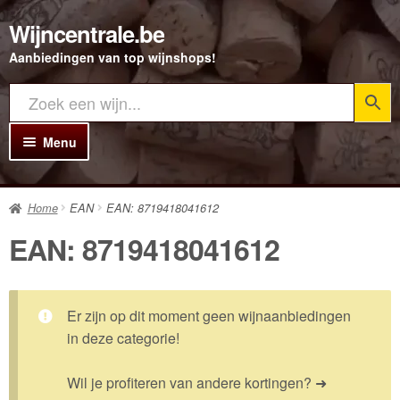
Wijncentrale.be
Ga
Ga
door
direct
Aanbiedingen van top wijnshops!
naar
naar
navigatie
de
inhoud
Menu
Home
Home
EAN
EAN: 8719418041612
Alle Wijnen
EAN: 8719418041612
Rode wijn
Witte wijn
Er zijn op dit moment geen wijnaanbiedingen
Rosé wijn
in deze categorie!
Bubbels
Wil je profiteren van andere kortingen? ➜
Porto