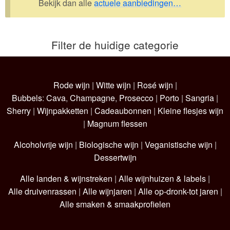
Bekijk dan alle
actuele aanbiedingen…
Wijnpakketten
Kleine flesjes
Filter de huidige categorie
Magnums
Cadeaubonnen
Rode wijn
|
Witte wijn
|
Rosé wijn
|
Bubbels
:
Cava
,
Champagne
,
Prosecco
|
Porto
|
Sangria
|
Sherry
|
Wijnpakketten
|
Cadeaubonnen
|
Kleine flesjes wijn
|
Magnum flessen
Alcoholvrije wijn
|
Biologische wijn
|
Veganistische wijn
|
Dessertwijn
Alle landen & wijnstreken
|
Alle wijnhuizen & labels
|
Alle druivenrassen
|
Alle wijnjaren
|
Alle op-dronk-tot jaren
|
Alle smaken & smaakprofielen