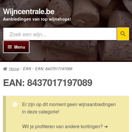
Wijncentrale.be
Ga
Ga
door
direct
Aanbiedingen van top wijnshops!
naar
naar
navigatie
de
inhoud
Menu
Home
Home
EAN
EAN: 8437017197089
Alle Wijnen
EAN: 8437017197089
Rode wijn
Witte wijn
Er zijn op dit moment geen wijnaanbiedingen
Rosé wijn
in deze categorie!
Bubbels
Wil je profiteren van andere kortingen? ➜
Porto