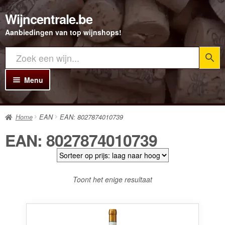
Wijncentrale.be
Ga
Ga
door
direct
Aanbiedingen van top wijnshops!
naar
naar
navigatie
de
inhoud
Menu
Home
Home
EAN
EAN: 8027874010739
Alle Wijnen
EAN: 8027874010739
Rode wijn
Witte wijn
Toont het enige resultaat
Rosé wijn
Bubbels
Porto