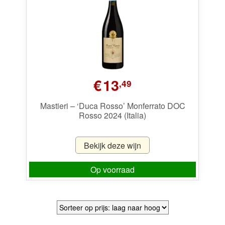
Wijnpakketten
Kleine flesjes
Magnums
€
13
Cadeaubonnen
,49
Mastieri – ‘Duca Rosso’ Monferrato DOC
Rosso 2024 (Italia)
Bekijk deze wijn
Op voorraad