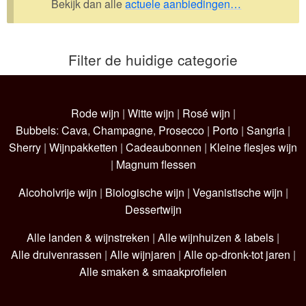
Bekijk dan alle
actuele aanbiedingen…
Wijnpakketten
Kleine flesjes
Filter de huidige categorie
Magnums
Cadeaubonnen
Rode wijn
|
Witte wijn
|
Rosé wijn
|
Bubbels
:
Cava
,
Champagne
,
Prosecco
|
Porto
|
Sangria
|
Sherry
|
Wijnpakketten
|
Cadeaubonnen
|
Kleine flesjes wijn
|
Magnum flessen
Alcoholvrije wijn
|
Biologische wijn
|
Veganistische wijn
|
Dessertwijn
Alle landen & wijnstreken
|
Alle wijnhuizen & labels
|
Alle druivenrassen
|
Alle wijnjaren
|
Alle op-dronk-tot jaren
|
Alle smaken & smaakprofielen