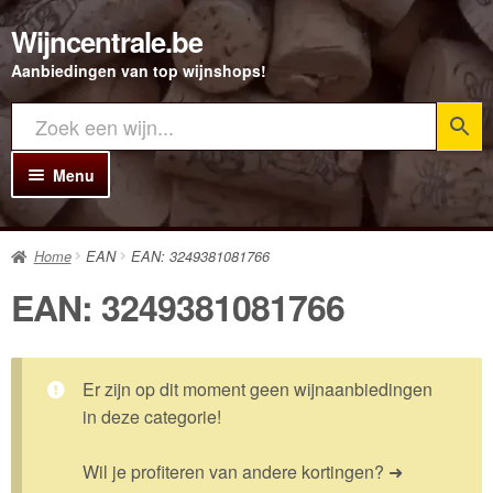
Wijncentrale.be
Ga
Ga
door
direct
Aanbiedingen van top wijnshops!
naar
naar
navigatie
de
inhoud
Menu
Home
Home
EAN
EAN: 3249381081766
Alle Wijnen
EAN: 3249381081766
Rode wijn
Witte wijn
Er zijn op dit moment geen wijnaanbiedingen
Rosé wijn
in deze categorie!
Bubbels
Wil je profiteren van andere kortingen? ➜
Porto